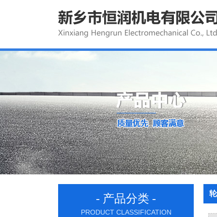
轮
- 产品分类 -
PRODUCT CLASSIFICATION